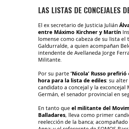
LAS LISTAS DE CONCEJALES 
El ex secretario de Justicia Julián
Álv
entre Máximo Kirchner y Martín
In
lomense como cabeza de su lista el 
Galdurralde, a quien acompañan Belé
intendente de Avellaneda Jorge Ferr
Militante.
Por su parte
‘Nicola’ Russo prefirió
hora para la lista de ediles
: su alt
candidato a concejal y la exconcejal
Germán, el senador provincial en se
En tanto que
el militante del Movim
Balladares
, lleva como primer candi
reelección de la banca; acompañado de
Anna; y el referernte de SOMOS Barri