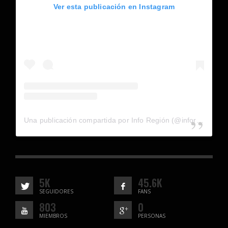
Ver esta publicación en Instagram
Una publicación compartida por Info Región (@inforegion_redes)
5K
45.6K
SEGUIDORES
FANS
803
0
MIEMBROS
PERSONAS