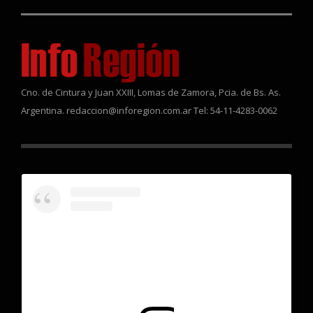
Cno. de Cintura y Juan XXIII, Lomas de Zamora, Pcia. de Bs. As.
Argentina. redaccion@inforegion.com.ar Tel: 54-11-4283-0062