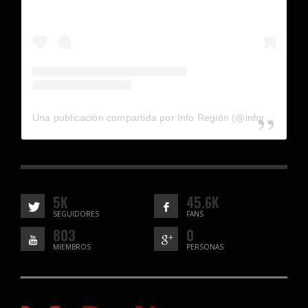
Una publicación compartida por Info Región (@inforegion_redes)
5K
45.6K
SEGUIDORES
FANS
803
0
MIEMBROS
PERSONAS