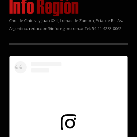
Cno. de Cintura y Juan XXIII, Lomas de Zamora, Pcia. de Bs. As.
Argentina. redaccion@inforegion.com.ar Tel: 54-11-4283-0062