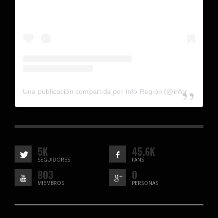
Una publicación compartida por Info Región (@inforegion_redes)
5K
45.6K
SEGUIDORES
FANS
803
0
MIEMBROS
PERSONAS