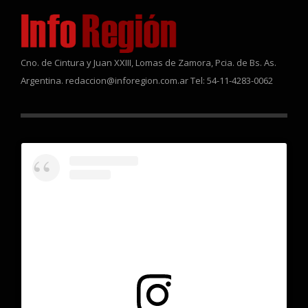
Cno. de Cintura y Juan XXIII, Lomas de Zamora, Pcia. de Bs. As.
Argentina. redaccion@inforegion.com.ar Tel: 54-11-4283-0062