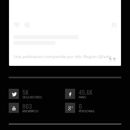
Una publicación compartida por Info Región (@inforegion_redes)
5K
45.6K
SEGUIDORES
FANS
803
0
MIEMBROS
PERSONAS