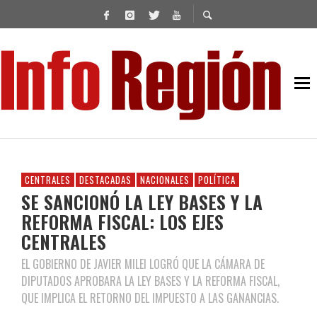
CENTRALES
DESTACADAS
NACIONALES
POLÍTICA
SE SANCIONÓ LA LEY BASES Y LA
REFORMA FISCAL: LOS EJES
CENTRALES
EL GOBIERNO DE JAVIER MILEI LOGRÓ QUE LA CÁMARA DE
DIPUTADOS APROBARA LA LEY BASES Y LA REFORMA FISCAL,
QUE IMPLICA EL RETORNO DEL IMPUESTO A LAS GANANCIAS.