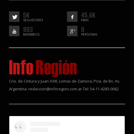
5K
45.6K
SEGUIDORES
FANS
803
0
MIEMBROS
PERSONAS
Cno. de Cintura y Juan XXIII, Lomas de Zamora, Pcia. de Bs. As.
Argentina. redaccion@inforegion.com.ar Tel: 54-11-4283-0062