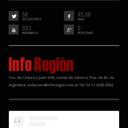
5K
45.6K
SEGUIDORES
FANS
803
0
MIEMBROS
PERSONAS
Cno. de Cintura y Juan XXIII, Lomas de Zamora, Pcia. de Bs. As.
Argentina. redaccion@inforegion.com.ar Tel: 54-11-4283-0062