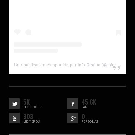
Una publicación compartida por Info Región (@inforegion_redes)
5K
45.6K
SEGUIDORES
FANS
803
0
MIEMBROS
PERSONAS