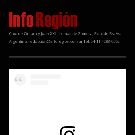
Cno. de Cintura y Juan XXIII, Lomas de Zamora, Pcia. de Bs. As.
Argentina. redaccion@inforegion.com.ar Tel: 54-11-4283-0062