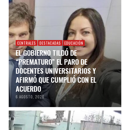
CENTRALES
DESTACADAS
EDUCACIÓN
EL GOBIERNO TILDÓ DE
“PREMATURO” EL PARO DE
DOCENTES UNIVERSITARIOS Y
AFIRMÓ QUE CUMPLIÓ CON EL
ACUERDO
6 AGOSTO, 2026