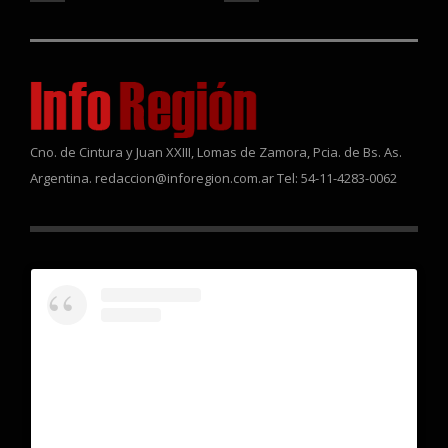
Cno. de Cintura y Juan XXIII, Lomas de Zamora, Pcia. de Bs. As.
Argentina. redaccion@inforegion.com.ar Tel: 54-11-4283-0062