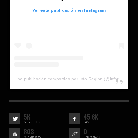
Ver esta publicación en Instagram
Una publicación compartida por Info Región (@inforegion_redes)
5K
45.6K
SEGUIDORES
FANS
803
0
MIEMBROS
PERSONAS