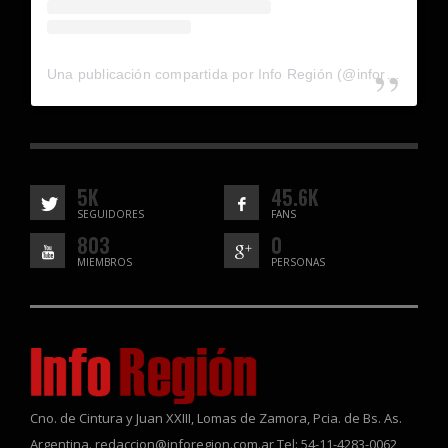
Una publicación compartida por Info Región (@inforegion_redes)
5K
45.6K
SEGUIDORES
FANS
803
0
MIEMBROS
PERSONAS
Cno. de Cintura y Juan XXIII, Lomas de Zamora, Pcia. de Bs. As.
Argentina. redaccion@inforegion.com.ar Tel: 54-11-4283-0062