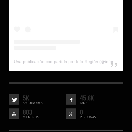
Una publicación compartida por Info Región (@inforegion_redes)
5K
45.6K
SEGUIDORES
FANS
803
0
MIEMBROS
PERSONAS