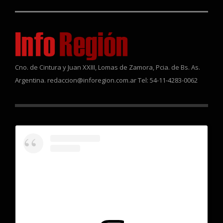
Cno. de Cintura y Juan XXIII, Lomas de Zamora, Pcia. de Bs. As.
Argentina. redaccion@inforegion.com.ar Tel: 54-11-4283-0062