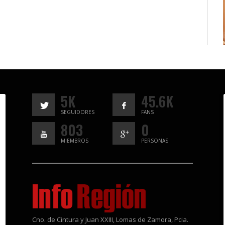
5K
45.6K
SEGUIDORES
FANS
803
0
MIEMBROS
PERSONAS
Cno. de Cintura y Juan XXIII, Lomas de Zamora, Pcia.