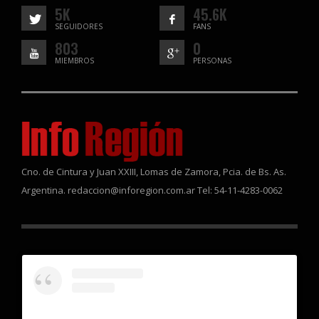
5K
45.6K
SEGUIDORES
FANS
803
0
MIEMBROS
PERSONAS
Cno. de Cintura y Juan XXIII, Lomas de Zamora, Pcia. de Bs. As.
Argentina. redaccion@inforegion.com.ar Tel: 54-11-4283-0062