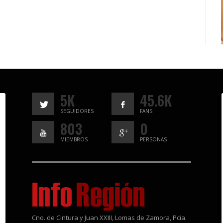
5K
45.6K
SEGUIDORES
FANS
803
0
MIEMBROS
PERSONAS
Cno. de Cintura y Juan XXIII, Lomas de Zamora, Pcia.