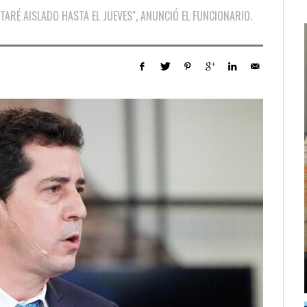
ARÉ AISLADO HASTA EL JUEVES", ANUNCIÓ EL FUNCIONARIO.