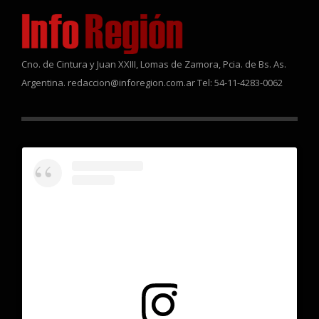
Cno. de Cintura y Juan XXIII, Lomas de Zamora, Pcia. de Bs. As.
Argentina. redaccion@inforegion.com.ar Tel: 54-11-4283-0062