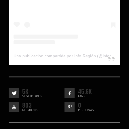
Una publicación compartida por Info Región (@inforegion_redes)
5K
45.6K
SEGUIDORES
FANS
803
0
MIEMBROS
PERSONAS