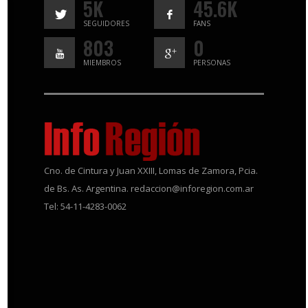
5K
45.6K
SEGUIDORES
FANS
803
0
MIEMBROS
PERSONAS
Cno. de Cintura y Juan XXIII, Lomas de Zamora, Pcia.
de Bs. As. Argentina. redaccion@inforegion.com.ar
Tel: 54-11-4283-0062