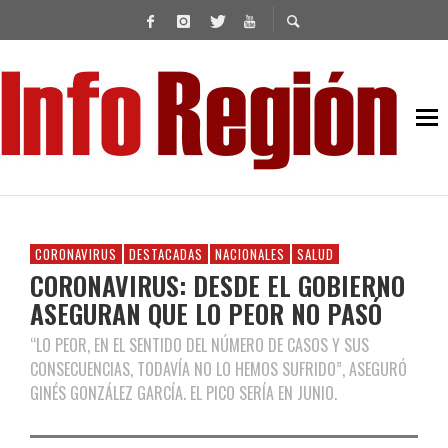
CORONAVIRUS
DESTACADAS
NACIONALES
SALUD
CORONAVIRUS: DESDE EL GOBIERNO
ASEGURAN QUE LO PEOR NO PASÓ
“LO PEOR, EN EL SENTIDO DEL NÚMERO DE CASOS Y SUS
CONSECUENCIAS, TODAVÍA NO LO HEMOS SUFRIDO”, ASEGURÓ
GINÉS GONZÁLEZ GARCÍA. EL PICO SERÍA EN JUNIO.