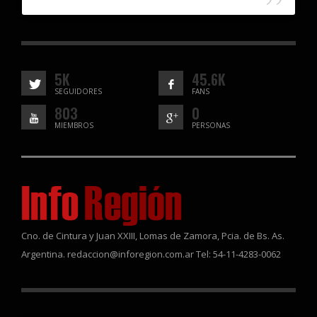
5K
45.6K
SEGUIDORES
FANS
803
0
MIEMBROS
PERSONAS
Cno. de Cintura y Juan XXIII, Lomas de Zamora, Pcia. de Bs. As.
Argentina. redaccion@inforegion.com.ar Tel: 54-11-4283-0062