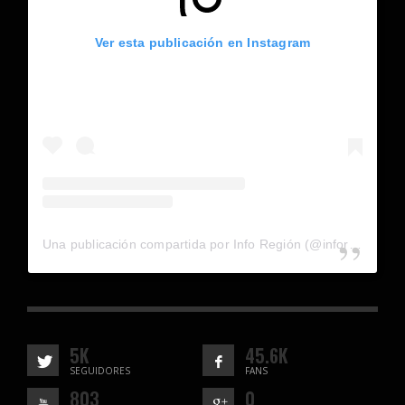
Ver esta publicación en Instagram
Una publicación compartida por Info Región (@inforegion_redes)
5K
45.6K
SEGUIDORES
FANS
803
0