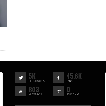
5K
45.6K
SEGUIDORES
FANS
803
0
MIEMBROS
PERSONAS