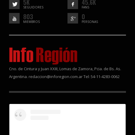
5K
45.6K
SEGUIDORES
FANS
803
0
MIEMBROS
PERSONAS
Cno. de Cintura y Juan XXIII, Lomas de Zamora, Pcia. de Bs. As.
Argentina. redaccion@inforegion.com.ar Tel: 54-11-4283-0062