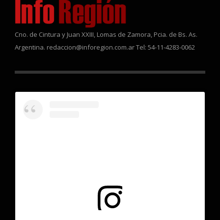
Cno. de Cintura y Juan XXIII, Lomas de Zamora, Pcia. de Bs. As.
Argentina. redaccion@inforegion.com.ar Tel: 54-11-4283-0062