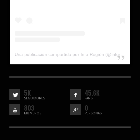
Una publicación compartida por Info Región (@inforegion_redes)
5K
45.6K
SEGUIDORES
FANS
803
0
MIEMBROS
PERSONAS