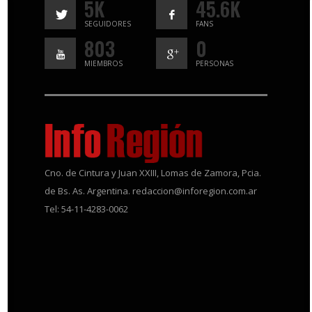
5K
45.6K
SEGUIDORES
FANS
803
0
MIEMBROS
PERSONAS
Cno. de Cintura y Juan XXIII, Lomas de Zamora, Pcia.
de Bs. As. Argentina. redaccion@inforegion.com.ar
Tel: 54-11-4283-0062