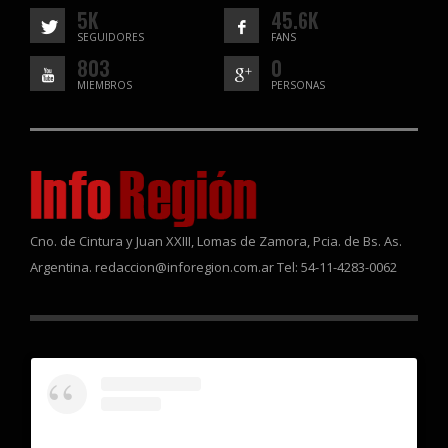
5K
45.6K
SEGUIDORES
FANS
803
0
MIEMBROS
PERSONAS
Cno. de Cintura y Juan XXIII, Lomas de Zamora, Pcia. de Bs. As.
Argentina. redaccion@inforegion.com.ar Tel: 54-11-4283-0062