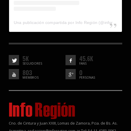
Una publicación compartida por Info Región (@inforegion_redes)
5K
45.6K
SEGUIDORES
FANS
803
0
MIEMBROS
PERSONAS
Cno. de Cintura y Juan XXIII, Lomas de Zamora, Pcia. de Bs. As.
Argentina. redaccion@inforegion.com.ar Tel: 54-11-4283-0062