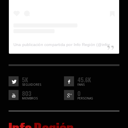
Una publicación compartida por Info Región (@inforegion_redes)
5K
45.6K
SEGUIDORES
FANS
803
0
MIEMBROS
PERSONAS