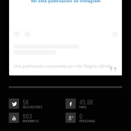
Ver esta publicación en Instagram
Una publicación compartida por Info Región (@inforegion_redes)
5K
45.6K
SEGUIDORES
FANS
803
0
MIEMBROS
PERSONAS