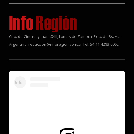
Cno. de Cintura y Juan XXIII, Lomas de Zamora, Pcia. de Bs. As.
Argentina. redaccion@inforegion.com.ar Tel: 54-11-4283-0062