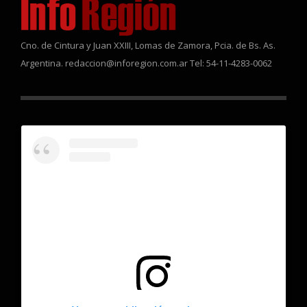
Cno. de Cintura y Juan XXIII, Lomas de Zamora, Pcia. de Bs. As.
Argentina. redaccion@inforegion.com.ar Tel: 54-11-4283-0062