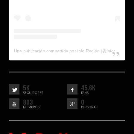
Una publicación compartida por Info Región (@inforegion_redes)
5K
45.6K
SEGUIDORES
FANS
803
0
MIEMBROS
PERSONAS