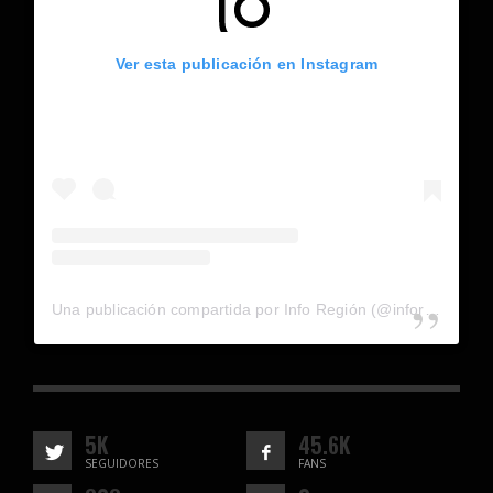
Ver esta publicación en Instagram
Una publicación compartida por Info Región (@inforegion_redes)
5K
45.6K
SEGUIDORES
FANS