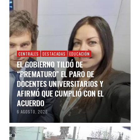
CENTRALES
DESTACADAS
EDUCACIÓN
EL GOBIERNO TILDÓ DE
“PREMATURO” EL PARO DE
DOCENTES UNIVERSITARIOS Y
AFIRMÓ QUE CUMPLIÓ CON EL
ACUERDO
6 AGOSTO, 2026