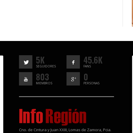
5K
45.6K
SEGUIDORES
FANS
803
0
MIEMBROS
PERSONAS
Cno. de Cintura y Juan XXIII, Lomas de Zamora, Pcia.