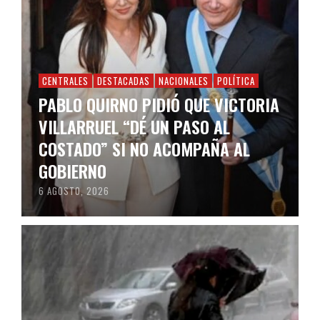
CENTRALES
DESTACADAS
NACIONALES
POLÍTICA
PABLO QUIRNO PIDIÓ QUE VICTORIA
VILLARRUEL “DÉ UN PASO AL
COSTADO” SI NO ACOMPAÑA AL
GOBIERNO
6 AGOSTO, 2026