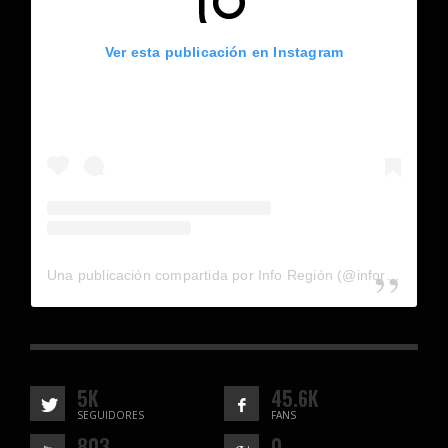
Ver esta publicación en Instagram
Una publicación compartida por Info Región (@inforegion_redes)
5K
45.6K
SEGUIDORES
FANS
803
0