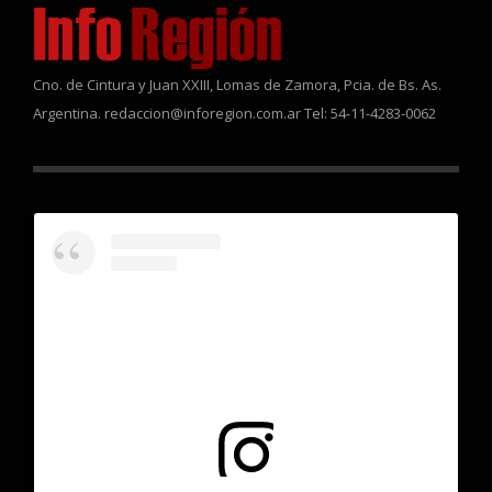
Cno. de Cintura y Juan XXIII, Lomas de Zamora, Pcia. de Bs. As.
Argentina. redaccion@inforegion.com.ar Tel: 54-11-4283-0062