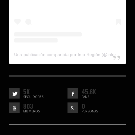
Una publicación compartida por Info Región (@inforegion_redes)
5K
45.6K
SEGUIDORES
FANS
803
0
MIEMBROS
PERSONAS