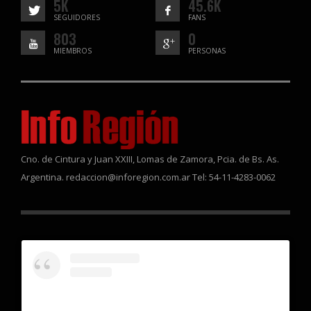
5K
45.6K
SEGUIDORES
FANS
803
0
MIEMBROS
PERSONAS
Cno. de Cintura y Juan XXIII, Lomas de Zamora, Pcia. de Bs. As.
Argentina. redaccion@inforegion.com.ar Tel: 54-11-4283-0062