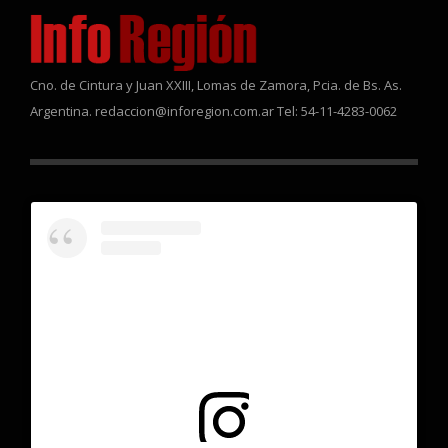
Cno. de Cintura y Juan XXIII, Lomas de Zamora, Pcia. de Bs. As.
Argentina. redaccion@inforegion.com.ar Tel: 54-11-4283-0062