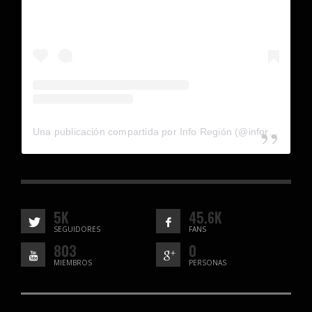
Una publicación compartida por Info Región (@inforegion_redes)
5K
45.6K
SEGUIDORES
FANS
803
0
MIEMBROS
PERSONAS