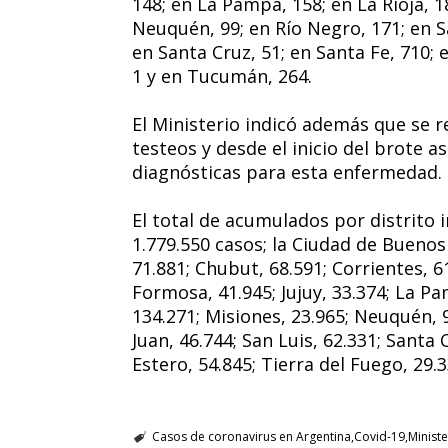
148; en La Pampa, 158; en La Rioja, 1
Neuquén, 99; en Río Negro, 171; en Sa
en Santa Cruz, 51; en Santa Fe, 710; 
1 y en Tucumán, 264.
El Ministerio indicó además que se r
testeos y desde el inicio del brote a
diagnósticas para esta enfermedad.
El total de acumulados por distrito 
1.779.550 casos; la Ciudad de Buenos
71.881; Chubut, 68.591; Corrientes, 6
Formosa, 41.945; Jujuy, 33.374; La Pa
134.271; Misiones, 23.965; Neuquén, 9
Juan, 46.744; San Luis, 62.331; Santa 
Estero, 54.845; Tierra del Fuego, 29
Casos de coronavirus en Argentina
Covid-19
Ministe