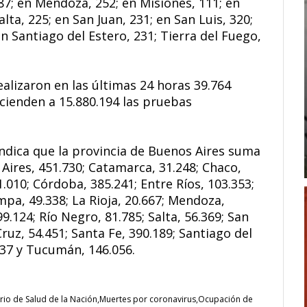
87; en Mendoza, 252; en Misiones, 111; en
lta, 225; en San Juan, 231; en San Luis, 320;
en Santiago del Estero, 231; Tierra del Fuego,
ealizaron en las últimas 24 horas 39.764
scienden a 15.880.194 las pruebas
indica que la provincia de Buenos Aires suma
 Aires, 451.730; Catamarca, 31.248; Chaco,
1.010; Córdoba, 385.241; Entre Ríos, 103.353;
mpa, 49.338; La Rioja, 20.667; Mendoza,
9.124; Río Negro, 81.785; Salta, 56.369; San
Cruz, 54.451; Santa Fe, 390.189; Santiago del
.337 y Tucumán, 146.056.
rio de Salud de la Nación
Muertes por coronavirus
Ocupación de