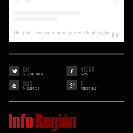
Una publicación compartida por Info Región (@inforegion_redes)
5K
45.6K
SEGUIDORES
FANS
803
0
MIEMBROS
PERSONAS