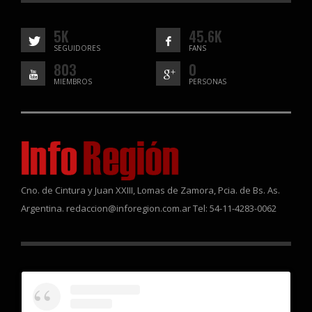
5K
45.6K
SEGUIDORES
FANS
803
0
MIEMBROS
PERSONAS
Cno. de Cintura y Juan XXIII, Lomas de Zamora, Pcia. de Bs. As.
Argentina. redaccion@inforegion.com.ar Tel: 54-11-4283-0062