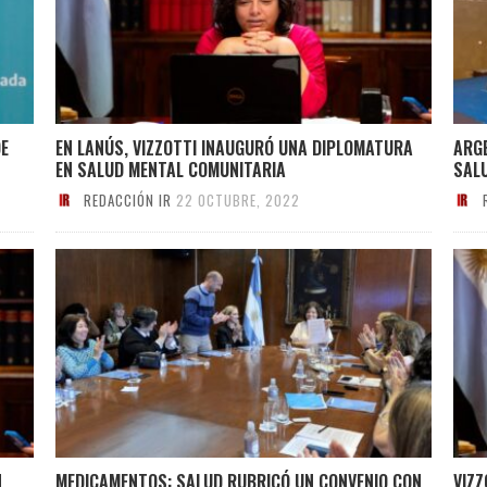
DE
EN LANÚS, VIZZOTTI INAUGURÓ UNA DIPLOMATURA
ARGE
EN SALUD MENTAL COMUNITARIA
SAL
REDACCIÓN IR
22 OCTUBRE, 2022
N
MEDICAMENTOS: SALUD RUBRICÓ UN CONVENIO CON
VIZZ