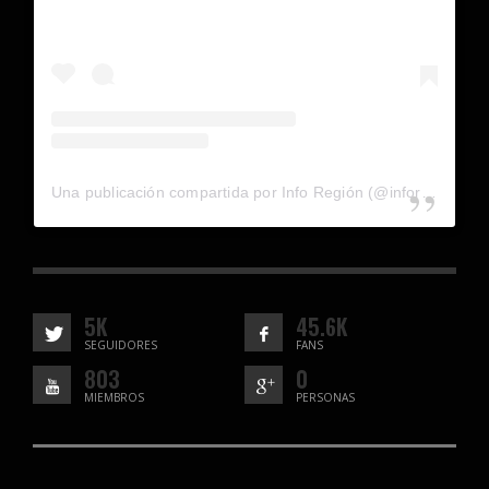
Una publicación compartida por Info Región (@inforegion_redes)
5K
45.6K
SEGUIDORES
FANS
803
0
MIEMBROS
PERSONAS