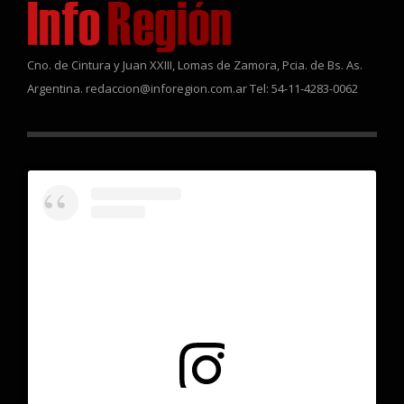
Cno. de Cintura y Juan XXIII, Lomas de Zamora, Pcia. de Bs. As.
Argentina. redaccion@inforegion.com.ar Tel: 54-11-4283-0062