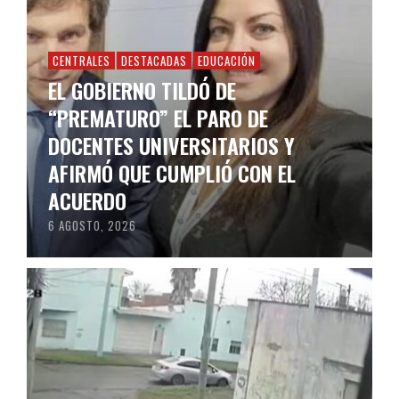
CENTRALES
DESTACADAS
EDUCACIÓN
EL GOBIERNO TILDÓ DE
“PREMATURO” EL PARO DE
DOCENTES UNIVERSITARIOS Y
AFIRMÓ QUE CUMPLIÓ CON EL
ACUERDO
6 AGOSTO, 2026