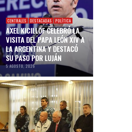
CENTRALES
DESTACADAS
POLÍTICA
AXEL KICILLOF CELEBRÓ LA
VISITA DEL PAPA LEÓN XIV A
LA ARGENTINA Y DESTACÓ
SU PASO POR LUJÁN
5 AGOSTO, 2026