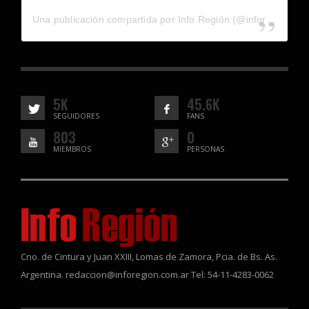
Una publicación compartida por Info Región (@inforegion_redes)
5K
45.6K
SEGUIDORES
FANS
803
0
MIEMBROS
PERSONAS
Cno. de Cintura y Juan XXIII, Lomas de Zamora, Pcia. de Bs. As.
Argentina. redaccion@inforegion.com.ar Tel: 54-11-4283-0062