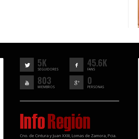
5K
45.6K
SEGUIDORES
FANS
803
0
MIEMBROS
PERSONAS
Cno. de Cintura y Juan XXIII, Lomas de Zamora, Pcia.