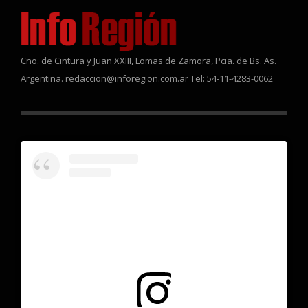
Cno. de Cintura y Juan XXIII, Lomas de Zamora, Pcia. de Bs. As.
Argentina. redaccion@inforegion.com.ar Tel: 54-11-4283-0062