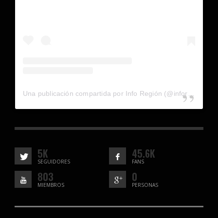
Una publicación compartida por Info Región (@inforegion_redes)
5K
45.6K
SEGUIDORES
FANS
803
0
MIEMBROS
PERSONAS