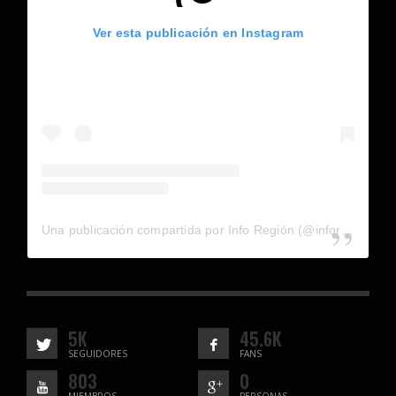
Ver esta publicación en Instagram
Una publicación compartida por Info Región (@inforegion_redes)
5K
45.6K
SEGUIDORES
FANS
803
0
MIEMBROS
PERSONAS