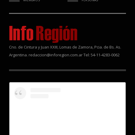
Cno. de Cintura y Juan XXIII, Lomas de Zamora, Pcia. de Bs. As.
Argentina. redaccion@inforegion.com.ar Tel: 54-11-4283-0062