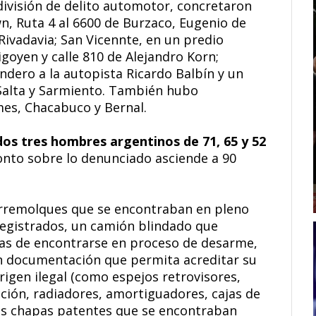
a división de delito automotor, concretaron
n, Ruta 4 al 6600 de Burzaco, Eugenio de
Rivadavia; San Vicennte, en un predio
igoyen y calle 810 de Alejandro Korn;
ndero a la autopista Ricardo Balbín y un
 Salta y Sarmiento. También hubo
es, Chacabuco y Bernal.
os tres hombres argentinos de 71, 65 y 52
onto sobre lo denunciado asciende a 90
rremolques que se encontraban en pleno
registrados, un camión blindado que
cas de encontrarse en proceso de desarme,
an documentación que permita acreditar su
igen ilegal (como espejos retrovisores,
cción, radiadores, amortiguadores, cajas de
arias chapas patentes que se encontraban