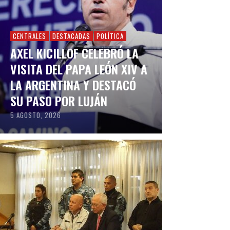
CENTRALES
DESTACADAS
POLÍTICA
AXEL KICILLOF CELEBRÓ LA
VISITA DEL PAPA LEÓN XIV A
LA ARGENTINA Y DESTACÓ
SU PASO POR LUJÁN
5 AGOSTO, 2026