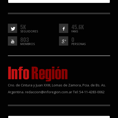
5K
45.6K
SEGUIDORES
FANS
803
0
MIEMBROS
PERSONAS
Cno. de Cintura y Juan XXIII, Lomas de Zamora, Pcia. de Bs. As.
Argentina. redaccion@inforegion.com.ar Tel: 54-11-4283-0062