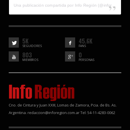
Una publicación compartida por Info Región (@inforegion_redes)
5K
45.6K
SEGUIDORES
FANS
803
0
MIEMBROS
PERSONAS
Cno. de Cintura y Juan XXIII, Lomas de Zamora, Pcia. de Bs. As.
Argentina. redaccion@inforegion.com.ar Tel: 54-11-4283-0062