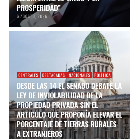
PROSPERIDAD”
6 AGOSTO, 2026
CENTRALES
DESTACADAS
NACIONALES
POLÍTICA
DESDE LAS 14 EL SENADO DEBATE LA
LEY DE INVIOLABILIDAD DE LA
PROPIEDAD PRIVADA SIN EL
ARTICULO QUE PROPONÍA ELEVAR EL
PORCENTAJE DE TIERRAS RURALES
A EXTRANJEROS