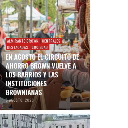
ALMIRANTE BROWN
CENTRALES
DESTACADAS
SOCIEDAD
EN AGOSTO EL CIRCUITO DE
AHORRO BROWN VUELVE A
LOS BARRIOS Y LAS
INSTITUCIONES
BROWNIANAS
6 AGOSTO, 2026