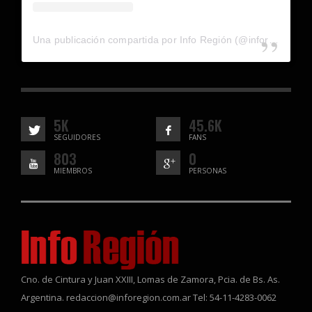
Una publicación compartida por Info Región (@inforegion_redes)
5K
45.6K
SEGUIDORES
FANS
803
0
MIEMBROS
PERSONAS
Cno. de Cintura y Juan XXIII, Lomas de Zamora, Pcia. de Bs. As.
Argentina. redaccion@inforegion.com.ar Tel: 54-11-4283-0062