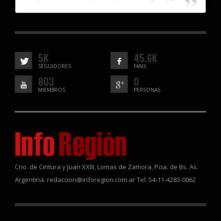
5K
45.6K
SEGUIDORES
FANS
803
0
MIEMBROS
PERSONAS
Cno. de Cintura y Juan XXIII, Lomas de Zamora, Pcia. de Bs. As.
Argentina. redaccion@inforegion.com.ar Tel: 54-11-4283-0062